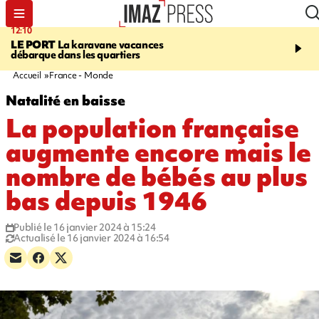
12:10
16:49
LE PORT
La karavane vacances
ÉTANG-SALÉ
Un requi
débarque dans les quartiers
bouledogue observé près
de baignade, le spot év
Accueil
France - Monde
Natalité en baisse
La population française
augmente encore mais le
nombre de bébés au plus
bas depuis 1946
Publié le 16 janvier 2024 à 15:24
Actualisé le 16 janvier 2024 à 16:54