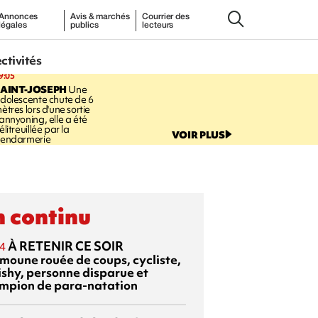
Annonces
Avis & marchés
Courrier des
légales
publics
lecteurs
ectivités
9:05
AINT-JOSEPH
Une
dolescente chute de 6
ètres lors d'une sortie
annyoning, elle a été
élitreuillée par la
VOIR PLUS
endarmerie
 continu
À RETENIR CE SOIR
4
moune rouée de coups, cycliste,
ishy, personne disparue et
mpion de para-natation