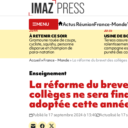
Actus Réunion
France-Monde
MENU
20:44
20:35
À RETENIR CE SOIR
USINE DE B
Gramoune rouée de coups,
Tereos assure
cycliste, squishy, personne
ralentissemen
disparue et champion de
campagne est l
para-natation
pureté des c
Accueil
France - Monde
La réforme du brevet des collèges
Enseignement
La réforme du breve
collèges ne sera fi
adoptée cette anné
Publié le 17 septembre 2024 à 13:40
Actualisé le 17