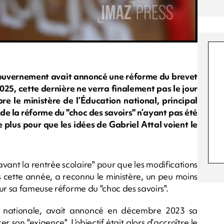
 gouvernement avait annoncé une réforme du brevet
025, cette dernière ne verra finalement pas le jour
re le ministère de l’Éducation national, principal
s de la réforme du "choc des savoirs" n’ayant pas été
 plus pour que les idées de Gabriel Attal voient le
né avant la rentrée scolaire" pour que les modifications
s cette année, a reconnu le ministère, un peu moins
ur sa fameuse réforme du "choc des savoirs".
ion nationale, avait annoncé en décembre 2023 sa
 son "exigence". L’objectif était alors d’accroître le