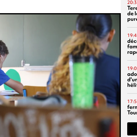
20:3
Ter
de l
pur
19:4
déc
fam
rap
19:0
ado
d'un
hél
17:5
fer
Tour