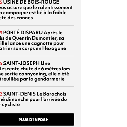
USINE DE BOIS-ROUGE
5
eos assure que le ralentissement
a campagne est lié à la faible
eté des cannes
PORTÉ DISPARU
Après le
9
ès de Quentin Dumontier, sa
ille lance une cagnotte pour
atrier son corps en Hexagone
SAINT-JOSEPH
Une
5
lescente chute de 6 mètres lors
e sortie cannyoning, elle a été
itreuillée par la gendarmerie
SAINT-DENIS
Le Barachois
2
mé dimanche pour l'arrivée du
 cycliste
PLUS D’INFOS