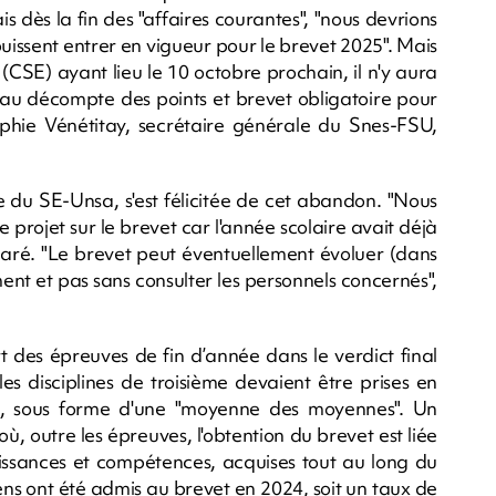
s dès la fin des "affaires courantes", "nous devrions
puissent entrer en vigueur pour le brevet 2025". Mais
 (CSE) ayant lieu le 10 octobre prochain, il n'y aura
au décompte des points et brevet obligatoire pour
phie Vénétitay, secrétaire générale du Snes-FSU,
e du SE-Unsa, s'est félicitée de cet abandon. "Nous
 ce projet sur le brevet car l'année scolaire avait déjà
claré. "Le brevet peut éventuellement évoluer (dans
ent et pas sans consulter les personnels concernés",
t des épreuves de fin d’année dans le verdict final
es disciplines de troisième devaient être prises en
u, sous forme d'une "moyenne des moyennes". Un
où, outre les épreuves, l'obtention du brevet est liée
issances et compétences, acquises tout au long du
ens ont été admis au brevet en 2024, soit un taux de