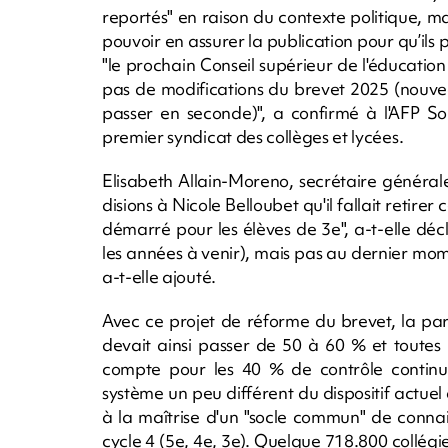
reportés" en raison du contexte politique, mai
pouvoir en assurer la publication pour qu’ils 
"le prochain Conseil supérieur de l'éducation
pas de modifications du brevet 2025 (nouve
passer en seconde)", a confirmé à l'AFP So
premier syndicat des collèges et lycées.
Elisabeth Allain-Moreno, secrétaire général
disions à Nicole Belloubet qu'il fallait retirer
démarré pour les élèves de 3e", a-t-elle dé
les années à venir), mais pas au dernier mom
a-t-elle ajouté.
Avec ce projet de réforme du brevet, la par
devait ainsi passer de 50 à 60 % et toutes l
compte pour les 40 % de contrôle contin
système un peu différent du dispositif actuel 
à la maîtrise d'un "socle commun" de conna
cycle 4 (5e, 4e, 3e). Quelque 718.800 collégi