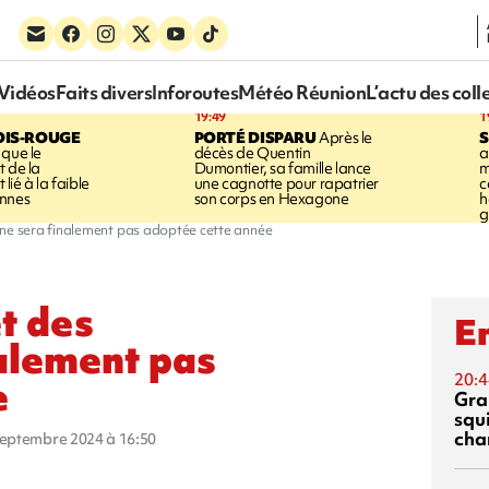
Vidéos
Faits divers
Inforoutes
Météo Réunion
L’actu des coll
19:49
1
OIS-ROUGE
PORTÉ DISPARU
Après le
S
 que le
décès de Quentin
a
t de la
Dumontier, sa famille lance
m
ié à la faible
une cagnotte pour rapatrier
c
annes
son corps en Hexagone
h
g
 ne sera finalement pas adoptée cette année
t des
En
nalement pas
20:4
e
Gra
squ
cha
 septembre 2024 à 16:50