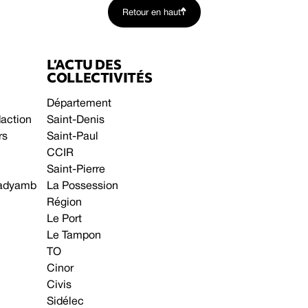
Retour en haut
L’ACTU DES
COLLECTIVITÉS
Département
daction
Saint-Denis
rs
Saint-Paul
CCIR
Saint-Pierre
 gadyamb
La Possession
Région
Le Port
Le Tampon
TO
Cinor
Civis
Sidélec