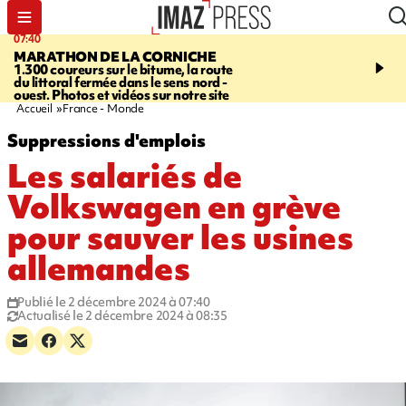
07:40
10:33
MARATHON DE LA CORNICHE
ASSOCIATIONS
Protec
1.300 coureurs sur le bitume, la route
l’enfance - une nouvelle
du littoral fermée dans le sens nord -
Stop VIF organisée à La
ouest. Photos et vidéos sur notre site
Accueil
France - Monde
Suppressions d'emplois
Les salariés de
Volkswagen en grève
pour sauver les usines
allemandes
Publié le 2 décembre 2024 à 07:40
Actualisé le 2 décembre 2024 à 08:35