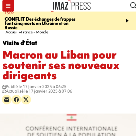
13:09
17:14
CONFLIT
Des échanges de frappes
ESCALADE
Quatre méd
font cinq morts en Ukraine et en
européennes pour les je
Russie
grimpeurs réunionnais 
Accueil
France - Monde
Visite d'État
Macron au Liban pour
soutenir ses nouveaux
dirigeants
Publié le 17 janvier 2025 à 06:25
Actualisé le 17 janvier 2025 à 07:06