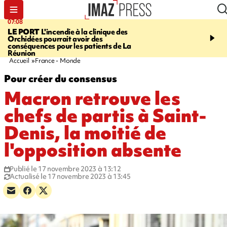
07:08
09:56
LE PORT
L'incendie à la clinique des
VIOLENCES SEXUELL
Orchidées pourrait avoir des
MINEURS
L'association 
conséquences pour les patients de La
judiciaire dénonce une "
Réunion
Darmanin
Accueil
France - Monde
Pour créer du consensus
Macron retrouve les
chefs de partis à Saint-
Denis, la moitié de
l'opposition absente
Publié le 17 novembre 2023 à 13:12
Actualisé le 17 novembre 2023 à 13:45