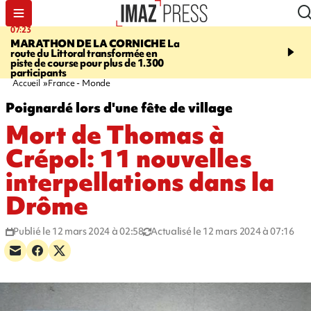
07:23
08:37
MARATHON DE LA CORNICHE
La
SAINT-DENIS
Lancemen
route du Littoral transformée en
braderie de l'océan pour
piste de course pour plus de 1.300
pouvoir d'achat des fami
participants
soutenir les commerçan
Accueil
France - Monde
Poignardé lors d'une fête de village
Mort de Thomas à
Crépol: 11 nouvelles
interpellations dans la
Drôme
Publié le 12 mars 2024 à 02:58
Actualisé le 12 mars 2024 à 07:16