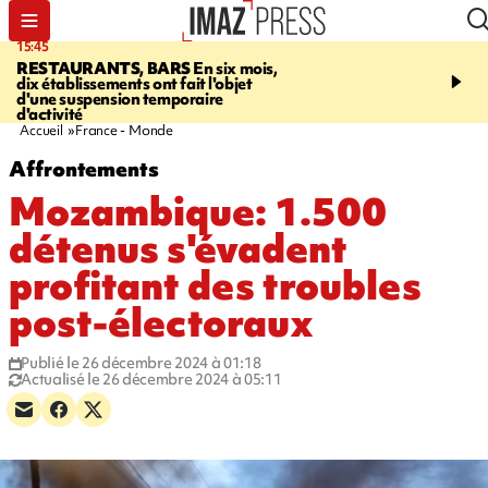
15:45
17:17
RESTAURANTS, BARS
En six mois,
"LE DERNIER REFUG
dix établissements ont fait l'objet
Angeles, un homme vit 
d'une suspension temporaire
panneau publicitaire po
d'activité
promouvoir un film Netf
Accueil
France - Monde
Affrontements
Mozambique: 1.500
détenus s'évadent
profitant des troubles
post-électoraux
Publié le 26 décembre 2024 à 01:18
Actualisé le 26 décembre 2024 à 05:11