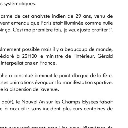
ns systématiques.
siasme de cet analyste indien de 29 ans, venu de
souvent entendu que Paris était illuminée comme nulle
r ça. C'est ma première fois, je veux juste profiter !",
s calmement possible mais il y a beaucoup de monde,
claré à 23H00 le ministre de l'Intérieur, Gérald
nterpellations en France.
phe a constitué à minuit le point d'orgue de la fête,
ses animations évoquant la manifestation sportive.
e la dispersion de l'avenue.
 août), le Nouvel An sur les Champs-Elysées faisait
e à accueillir sans incident plusieurs centaines de
, ont progressivement empli les deux kilomètres de