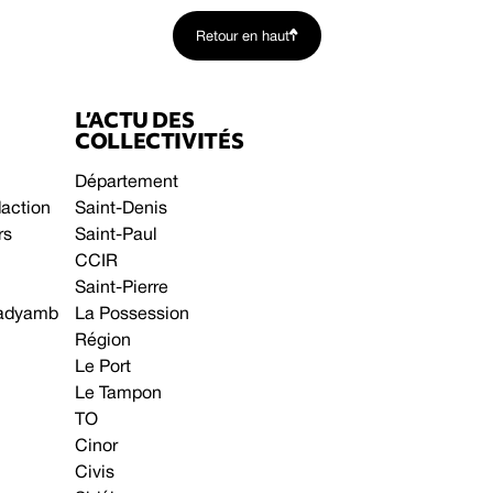
Retour en haut
L’ACTU DES
COLLECTIVITÉS
Département
daction
Saint-Denis
rs
Saint-Paul
CCIR
Saint-Pierre
 gadyamb
La Possession
Région
Le Port
Le Tampon
TO
Cinor
Civis