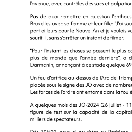
l'avenue, avec contrôles des sacs et palpatio
Pas de quoi remettre en question l'enthou
Bruxelles avec sa femme et leur fille: "J'ai 
part ailleurs pour le Nouvel An et je voulais voi
sourit-il, sans s'arrêter un instant de filmer.
"Pour l'instant les choses se passent le plu
plus de monde que l'année dernière", a dé
Darmanin, annonçant à ce stade quelque 69 i
Un feu d'artifice au-dessus de l'Arc de Triom
placée sous le signe des JO avec de nombreu
Les forces de l'ordre ont entamé dans la foulé
A quelques mois des JO-2024 (26 juillet - 11
figure de test sur la capacité de la capital
milliers de spectateurs.
Dès 19H00, ceux-ci, touristes ou Parisiens