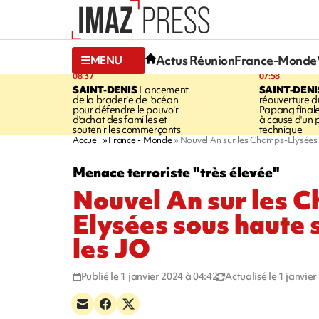
Actus Réunion
France-Monde
MENU
08:37
07:58
SAINT-DENIS
Lancement
SAINT-DENI
de la braderie de l'océan
réouverture d
pour défendre le pouvoir
Papang final
d'achat des familles et
à cause d'un
soutenir les commerçants
technique
Accueil
France - Monde
Nouvel An sur les Champs-Elysées 
Menace terroriste "très élevée"
Nouvel An sur les 
Elysées sous haute 
les JO
Publié le 1 janvier 2024 à 04:42
Actualisé le 1 janvie