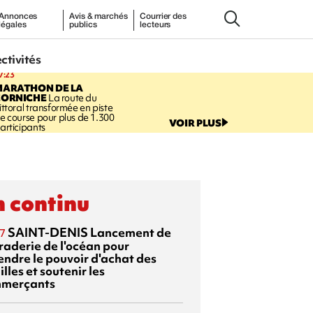
Annonces
Avis & marchés
Courrier des
légales
publics
lecteurs
ectivités
7:23
MARATHON DE LA
CORNICHE
La route du
ittoral transformée en piste
e course pour plus de 1.300
VOIR PLUS
articipants
 continu
SAINT-DENIS
Lancement de
7
braderie de l'océan pour
endre le pouvoir d'achat des
lles et soutenir les
merçants