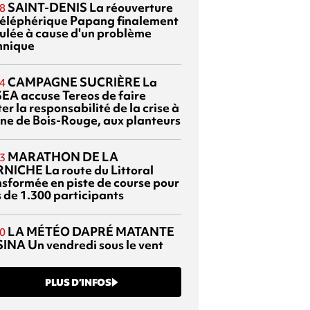
SAINT-DENIS
La réouverture
8
téléphérique Papang finalement
ulée à cause d'un problème
hnique
CAMPAGNE SUCRIÈRE
La
4
EA accuse Tereos de faire
er la responsabilité de la crise à
sine de Bois-Rouge, aux planteurs
MARATHON DE LA
3
RNICHE
La route du Littoral
nsformée en piste de course pour
s de 1.300 participants
LA MÉTÉO DAPRÉ MATANTE
0
SINA
Un vendredi sous le vent
PLUS D’INFOS