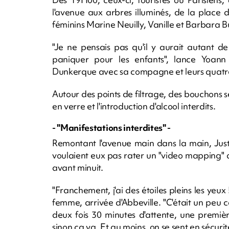
l'avenue aux arbres illuminés, de la place
féminins Marine Neuilly, Vanille et Barbara B
"Je ne pensais pas qu'il y aurait autant 
paniquer pour les enfants", lance Yoa
Dunkerque avec sa compagne et leurs quatre
Autour des points de filtrage, des bouchons se
en verre et l'introduction d'alcool interdits.
- "Manifestations interdites" -
Remontant l'avenue main dans la main, Just
voulaient eux pas rater un "video mapping" d
avant minuit.
"Franchement, j'ai des étoiles pleins les yeux 
femme, arrivée d'Abbeville. "C'était un peu 
deux fois 30 minutes d'attente, une premiè
sinon ça va. Et au moins, on se sent en sécurit