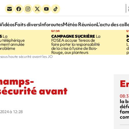
Vidéos
Faits divers
Inforoutes
Météo Réunion
L’actu des coll
07:54
0
S
La
CAMPAGNE SUCRIÈRE
La
u téléphérique
FDSEA accuse Tereos de
ement annulée
faire porter la responsabilité
L
 problème
de la crise à l'usine de Bois-
d
Rouge, aux planteurs
p
sous haute sécurité avant les JO
Champs-
En
sécurité avant
08:3
la 
déf
fami
r 2024 à 12:28
com