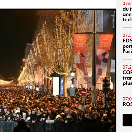
07:5
du 
ann
tec
07:5
FDS
port
l'u
07:2
CO
tra
plu
07:0
RO