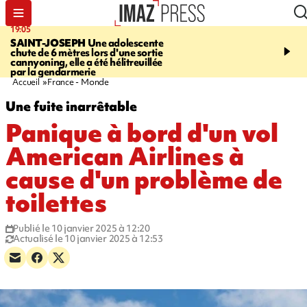
19:05
20:44
SAINT-JOSEPH
Une adolescente
À RETENIR CE SOIR
G
chute de 6 mètres lors d'une sortie
rouée de coups, cycliste,
cannyoning, elle a été hélitreuillée
personne disparue et c
par la gendarmerie
para-natation
Accueil
France - Monde
Une fuite inarrêtable
Panique à bord d'un vol
American Airlines à
cause d'un problème de
toilettes
Publié le 10 janvier 2025 à 12:20
Actualisé le 10 janvier 2025 à 12:53