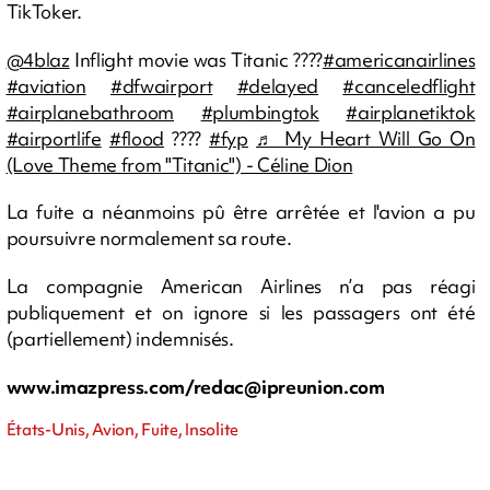
TikToker.
@4blaz
Inflight movie was Titanic ????
#americanairlines
#aviation
#dfwairport
#delayed
#canceledflight
#airplanebathroom
#plumbingtok
#airplanetiktok
#airportlife
#flood
????
#fyp
♬ My Heart Will Go On
(Love Theme from "Titanic") - Céline Dion
La fuite a néanmoins pû être arrêtée et l'avion a pu
poursuivre normalement sa route.
La compagnie American Airlines n’a pas réagi
publiquement et on ignore si les passagers ont été
(partiellement) indemnisés.
www.imazpress.com/
redac@ipreunion.com
États-Unis, Avion, Fuite, Insolite