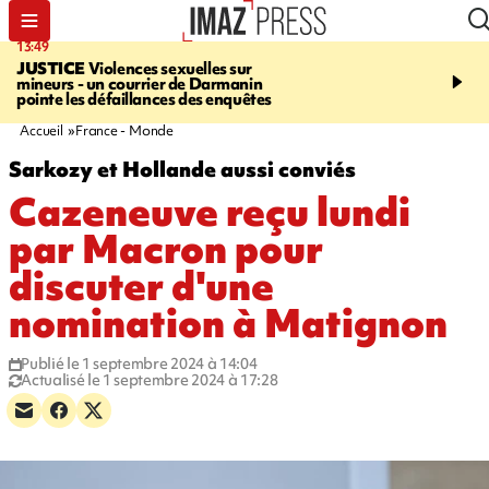
13:49
17:59
JUSTICE
Violences sexuelles sur
INFOROUTE
Marathon 
mineurs - un courrier de Darmanin
Corniche - la route du L
pointe les défaillances des enquêtes
ce dimanche matin dans 
Nord-Ouest
Accueil
France - Monde
Sarkozy et Hollande aussi conviés
Cazeneuve reçu lundi
par Macron pour
discuter d'une
nomination à Matignon
Publié le 1 septembre 2024 à 14:04
Actualisé le 1 septembre 2024 à 17:28