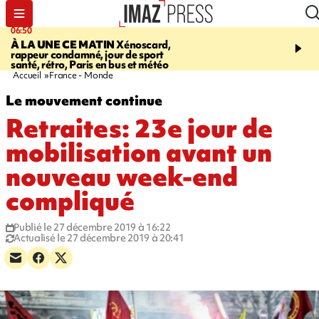
06:50
08:53
À LA UNE CE MATIN
Xénoscard,
SAINT-PAUL
Jour de S
rappeur condamné, jour de sport
2026 - bouger, s’informe
santé, rétro, Paris en bus et météo
soin de sa santé
Accueil
France - Monde
Le mouvement continue
Retraites: 23e jour de
mobilisation avant un
nouveau week-end
compliqué
Publié le 27 décembre 2019 à 16:22
Actualisé le 27 décembre 2019 à 20:41