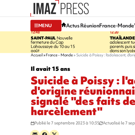
Actus Réunion
France-Monde
MENU
12:48
12:20
SAINT-PAUL
Nouvelle
THAÏLANDE
fermeture du Cap
adolescent tu
Lahoussaye du 10 au 15
parents puis 
août
dans son lycé
Accueil
France - Monde
Suicide à Poissy : l'adolescent, d'o
Il avait 15 ans
Suicide à Poissy : l'
d'origine réunionnai
signalé "des faits d
harcèlement"
Publié le 7 septembre 2023 à 10:35
Actualisé le 7 s