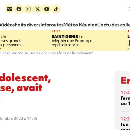
Vidéos
Faits divers
Inforoutes
Météo Réunion
L’actu des coll
11:57
1
Un
SAINT-DENIS
Le
e ses grands-
téléphérique Papang a
q
six personnes
repris du service
d
e
c
rigine réunionnaise, avait signalé "des faits de harcèlement"
adolescent,
En
se, avait
12:4
e
fer
au 
eptembre 2023 à 14:55
12:2
tue
per