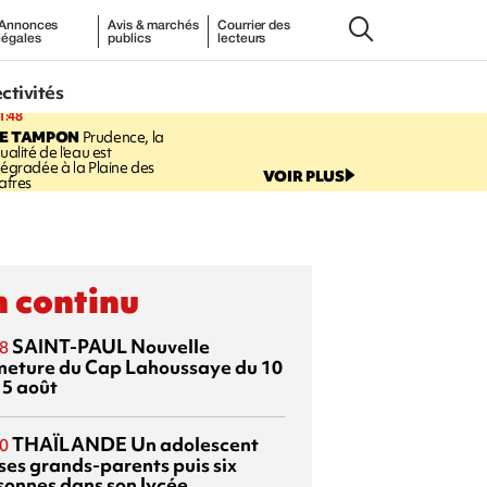
Annonces
Avis & marchés
Courrier des
légales
publics
lecteurs
ectivités
1:48
LE TAMPON
Prudence, la
ualité de l'eau est
égradée à la Plaine des
VOIR PLUS
afres
 continu
SAINT-PAUL
Nouvelle
8
meture du Cap Lahoussaye du 10
15 août
THAÏLANDE
Un adolescent
0
 ses grands-parents puis six
sonnes dans son lycée