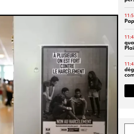
11:5
Pap
11:4
qual
Pla
11:4
dég
co