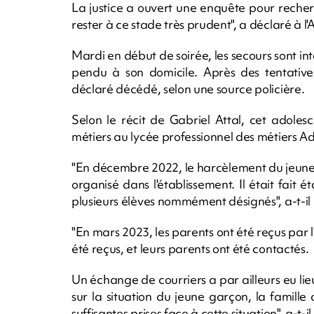
La justice a ouvert une enquête pour recherc
rester à ce stade très prudent", a déclaré à l'
Mardi en début de soirée, les secours sont i
pendu à son domicile. Après des tentatives
déclaré décédé, selon une source policière.
Selon le récit de Gabriel Attal, cet adolesc
métiers au lycée professionnel des métiers Ad
"En décembre 2022, le harcèlement du jeune 
organisé dans l'établissement. Il était fait 
plusieurs élèves nommément désignés", a-t-il 
"En mars 2023, les parents ont été reçus par l
été reçus, et leurs parents ont été contactés.
Un échange de courriers a par ailleurs eu lieu c
sur la situation du jeune garçon, la famill
suffisantes prises face à cette situation", a-t-il