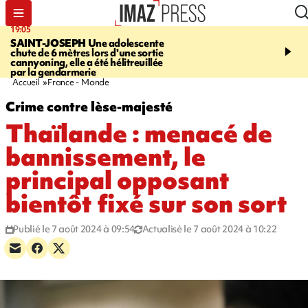
19:05
20:44
SAINT-JOSEPH
Une adolescente
À RETENIR CE SOIR
G
chute de 6 mètres lors d'une sortie
rouée de coups, cycliste,
cannyoning, elle a été hélitreuillée
personne disparue et c
par la gendarmerie
para-natation
Accueil
France - Monde
Crime contre lèse-majesté
Thaïlande : menacé de
bannissement, le
principal opposant
bientôt fixé sur son sort
Publié le 7 août 2024 à 09:54
Actualisé le 7 août 2024 à 10:22