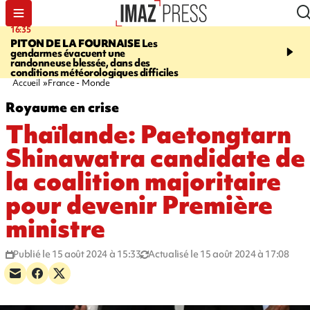
16:35
06:58
PITON DE LA FOURNAISE
Les
À LA UNE CE MATIN
M
gendarmes évacuent une
la Corniche, Cascade bl
randonneuse blessée, dans des
touristes de retour en G
conditions météorologiques difficiles
insolite, marins indonés
Accueil
France - Monde
Royaume en crise
Thaïlande: Paetongtarn
Shinawatra candidate de
la coalition majoritaire
pour devenir Première
ministre
Publié le 15 août 2024 à 15:33
Actualisé le 15 août 2024 à 17:08