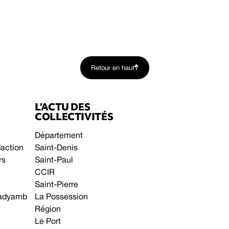
Retour en haut
L’ACTU DES
COLLECTIVITÉS
Département
daction
Saint-Denis
rs
Saint-Paul
CCIR
Saint-Pierre
 gadyamb
La Possession
Région
Le Port