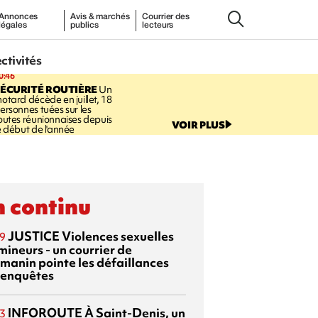
Annonces
Avis & marchés
Courrier des
légales
publics
lecteurs
ectivités
0:46
ÉCURITÉ ROUTIÈRE
Un
otard décède en juillet, 18
ersonnes tuées sur les
outes réunionnaises depuis
VOIR PLUS
e début de l'année
 continu
JUSTICE
Violences sexuelles
9
mineurs - un courrier de
manin pointe les défaillances
 enquêtes
INFOROUTE
À Saint-Denis, un
3