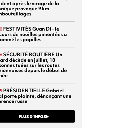
dent après le virage de la
aïque provoque 9 km
mbouteillages
FESTIVITÉS
Guan Di - le
0
cours de nouilles pimentées a
lammé les papilles
SÉCURITÉ ROUTIÈRE
Un
6
ard décède en juillet, 18
sonnes tuées sur les routes
nionnaises depuis le début de
nnée
PRÉSIDENTIELLE
Gabriel
5
al porte plainte, dénonçant une
érence russe
PLUS D’INFOS