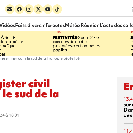
Vidéos
Faits divers
Inforoutes
Météo Réunion
L’actu des coll
11:20
1
E
À Saint-
FESTIVITÉS
Guan Di - le
S
dent après le
concours de nouilles
m
Jamaïque
pimentées a enflammé les
p
m
papilles
r
ges
l
me en mer dans le sud de la France, le pilote tué
ster civil
En
le sud de la
13:4
sur 
Dar
des
024 à 10:01
11:4