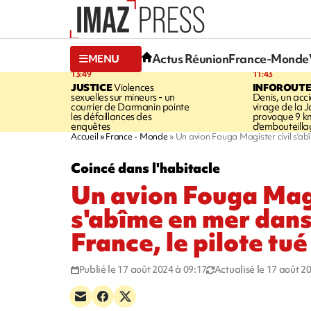
Actus Réunion
France-Monde
MENU
13:49
11:43
JUSTICE
Violences
INFOROUT
sexuelles sur mineurs - un
Denis, un acci
courrier de Darmanin pointe
virage de la 
les défaillances des
provoque 9 k
enquêtes
d'embouteilla
Accueil
France - Monde
Un avion Fouga Magister civil s'abî
Coincé dans l'habitacle
Un avion Fouga Magi
s'abîme en mer dans 
France, le pilote tué
Publié le 17 août 2024 à 09:17
Actualisé le 17 août 2