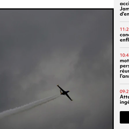
acci
Jam
d'e
11:2
con
enf
10:4
mot
per
réu
l'a
09:2
Att
ing