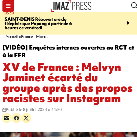
05:30
07:00
SAINT-DENIS
Réouverture du
LA MÉTÉO DAPRÉ M
téléphérique Papang à partir de 6
ROSINA
Un vendredi so
heures ce vendredi
Accueil
France - Monde
[VIDÉO] Enquêtes internes ouvertes au RCT et
à la FFR
XV de France : Melvyn
Jaminet écarté du
groupe après des propos
racistes sur Instagram
Publié le 8 juillet 2024 à 14:50