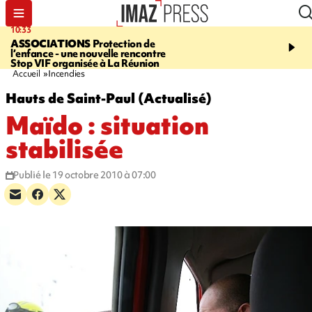
10:33
15:03
ASSOCIATIONS
Protection de
CANADA
Vaste feu de 
l’enfance - une nouvelle rencontre
l'ouest du pays, 20.000 
Stop VIF organisée à La Réunion
l'état d'urgence déclaré
Accueil
Incendies
Hauts de Saint-Paul (Actualisé)
Maïdo : situation
stabilisée
Publié le 19 octobre 2010 à 07:00