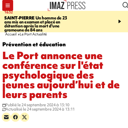
16:32
21:08
SAINT-PIERRE
Un homme de 23
MONDE
Arabie saoudit
ans mis en examen et placé en
et Turquie scellent un p
détention après la mort d'une
défense en pleine guerr
gramoune de 84 ans
Orient
Accueil
Le Port Actualité
Prévention et éducation
Le Port annonce une
conférence sur l'état
psychologique des
jeunes aujourd’hui et de
leurs parents
Publié le 24 septembre 2024 à 13:10
Actualisé le 24 septembre 2024 à 13:11