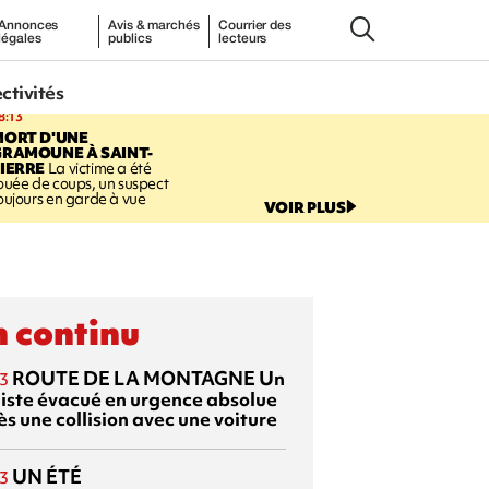
Annonces
Avis & marchés
Courrier des
légales
publics
lecteurs
ectivités
8:13
MORT D'UNE
GRAMOUNE À SAINT-
IERRE
La victime a été
ouée de coups, un suspect
oujours en garde à vue
VOIR PLUS
 continu
ROUTE DE LA MONTAGNE
Un
3
liste évacué en urgence absolue
s une collision avec une voiture
UN ÉTÉ
3