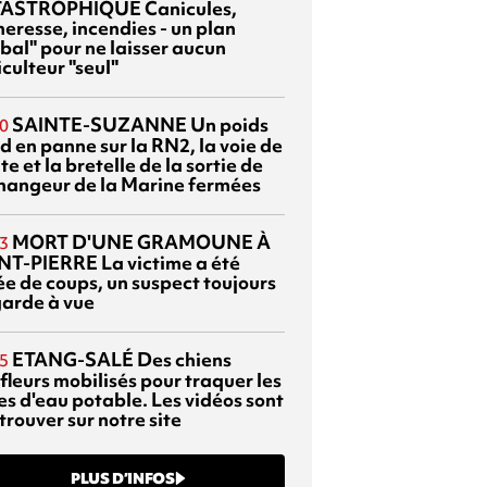
TASTROPHIQUE
Canicules,
heresse, incendies - un plan
bal" pour ne laisser aucun
culteur "seul"
SAINTE-SUZANNE
Un poids
0
d en panne sur la RN2, la voie de
te et la bretelle de la sortie de
changeur de la Marine fermées
MORT D'UNE GRAMOUNE À
3
NT-PIERRE
La victime a été
ée de coups, un suspect toujours
garde à vue
ETANG-SALÉ
Des chiens
5
fleurs mobilisés pour traquer les
es d'eau potable. Les vidéos sont
trouver sur notre site
PLUS D’INFOS