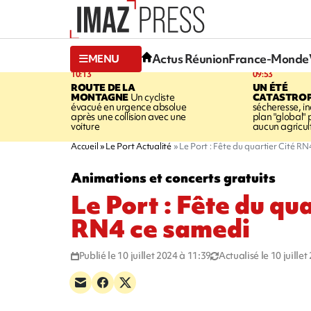
Actus Réunion
France-Monde
MENU
10:13
09:53
ROUTE DE LA
UN ÉTÉ
MONTAGNE
Un cycliste
CATASTRO
évacué en urgence absolue
sécheresse, in
après une collision avec une
plan "global" 
voiture
aucun agricult
Accueil
Le Port Actualité
Le Port : Fête du quartier Cité R
Animations et concerts gratuits
Le Port : Fête du qua
RN4 ce samedi
Publié le 10 juillet 2024 à 11:39
Actualisé le 10 juille