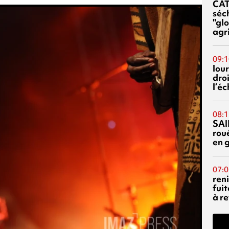
CA
séc
"glo
agri
09:1
lour
droi
l’é
08:1
SAI
rou
en 
07:0
reni
fuit
à re