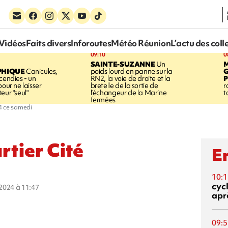
Vidéos
Faits divers
Inforoutes
Météo Réunion
L’actu des coll
09:10
0
SAINTE-SUZANNE
Un
PHIQUE
Canicules,
poids lourd en panne sur la
cendies - un
RN2, la voie de droite et la
P
pour ne laisser
bretelle de la sortie de
r
eur "seul"
l’échangeur de la Marine
t
fermées
N4 ce samedi
rtier Cité
En
10:1
cyc
t 2024 à 11:47
aprè
09:5