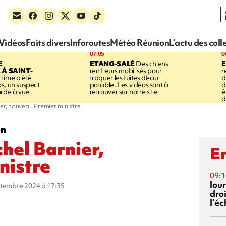
Vidéos
Faits divers
Inforoutes
Météo Réunion
L’actu des coll
07:05
0
E
ETANG-SALÉ
Des chiens
À SAINT-
renifleurs mobilisés pour
r
ctime a été
traquer les fuites d'eau
d
s, un suspect
potable. Les vidéos sont à
d
arde à vue
retrouver sur notre site
é
d
ier, nouveau Premier ministre
on
hel Barnier,
En
nistre
09:1
lour
eptembre 2024 à 17:35
droi
l’é