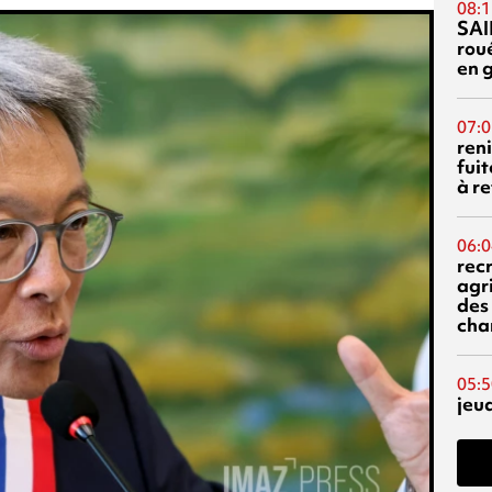
08:1
SAI
rou
en 
07:0
reni
fuit
à re
06:0
rec
agr
des 
cha
05:5
jeu