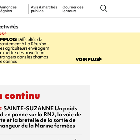
Annonces
Avis & marchés
Courrier des
légales
publics
lecteurs
ectivités
6:04
EMPLOIS
Difficultés de
ecrutement à La Réunion -
es agriculteurs envisagent
e mettre des travailleurs
trangers dans les champs
VOIR PLUS
e cannes
 continu
SAINTE-SUZANNE
Un poids
0
d en panne sur la RN2, la voie de
te et la bretelle de la sortie de
changeur de la Marine fermées