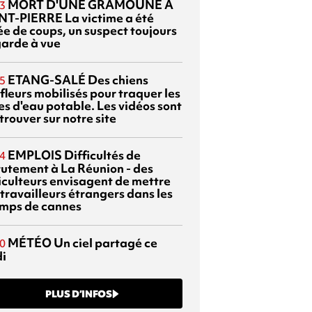
MORT D'UNE GRAMOUNE À
3
NT-PIERRE
La victime a été
ée de coups, un suspect toujours
garde à vue
ETANG-SALÉ
Des chiens
5
fleurs mobilisés pour traquer les
es d'eau potable. Les vidéos sont
trouver sur notre site
EMPLOIS
Difficultés de
4
rutement à La Réunion - des
iculteurs envisagent de mettre
travailleurs étrangers dans les
mps de cannes
MÉTÉO
Un ciel partagé ce
0
di
PLUS D’INFOS