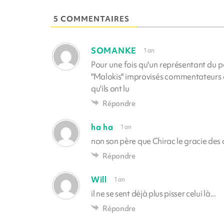
5 COMMENTAIRES
SOMANKE
1 an
Pour une fois qu'un représentant du p
"Malokis" improvisés commentateurs c
qu'ils ont lu
Répondre
ha ha
1 an
non son père que Chirac le gracie des
Répondre
Will
1 an
il ne se sent déjà plus pisser celui là...
Répondre