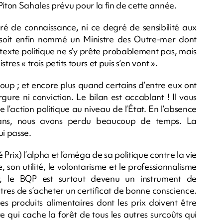
Piton Sahales prévu pour la fin de cette année.
ré de connaissance, ni ce degré de sensibilité aux
 soit enfin nommé un Ministre des Outre-mer dont
ontexte politique ne s’y prête probablement pas, mais
res « trois petits tours et puis s’en vont ».
coup ; et encore plus quand certains d’entre eux ont
gure ni conviction. Le bilan est accablant ! Il vous
 de l’action politique au niveau de l’État. En l’absence
ois ans, nous avons perdu beaucoup de temps. La
ui passe.
é Prix) l’alpha et l’oméga de sa politique contre la vie
son utilité, le volontarisme et le professionnalisme
et, le BQP est surtout devenu un instrument de
res de s’acheter un certificat de bonne conscience.
es produits alimentaires dont les prix doivent être
e qui cache la forêt de tous les autres surcoûts qui