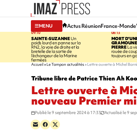
Actus Réunion
France-Monde
MENU
09:10
08:13
SAINTE-SUZANNE
Un
MORT D'UN
poids lourd en panne sur la
GRAMOUNE 
RN2, la voie de droite et la
PIERRE
La vi
bretelle de la sortie de
rouée de coup
l’échangeur de la Marine
toujours en g
fermées
Accueil
Le Tampon actualités
Lettre ouverte à Michel Barn
Tribune libre de Patrice Thien Ah Ko
Lettre ouverte à Mic
nouveau Premier mi
Publié le 9 septembre 2024 à 17:33
Actualisé le 9 s