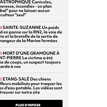
TASTROPHIQUE
Canicules,
heresse, incendies - un plan
bal" pour ne laisser aucun
culteur "seul"
SAINTE-SUZANNE
Un poids
0
d en panne sur la RN2, la voie de
te et la bretelle de la sortie de
changeur de la Marine fermées
MORT D'UNE GRAMOUNE À
3
NT-PIERRE
La victime a été
ée de coups, un suspect toujours
garde à vue
ETANG-SALÉ
Des chiens
5
fleurs mobilisés pour traquer les
es d'eau potable. Les vidéos sont
trouver sur notre site
PLUS D’INFOS