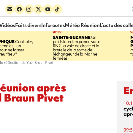
Vidéos
Faits divers
Inforoutes
Météo Réunion
L’actu des coll
09:10
0
SAINTE-SUZANNE
Un
PHIQUE
Canicules,
poids lourd en panne sur la
cendies - un
RN2, la voie de droite et la
P
pour ne laisser
bretelle de la sortie de
r
eur "seul"
l’échangeur de la Marine
t
fermées
la réélection de Yaël Braun Pivet
Réunion après
En
l Braun Pivet
10:1
cyc
aprè
09:5