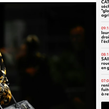
CA
séc
"glo
agri
09:1
lour
droi
l’é
08:1
SAI
rou
en 
07:0
reni
fuit
à re