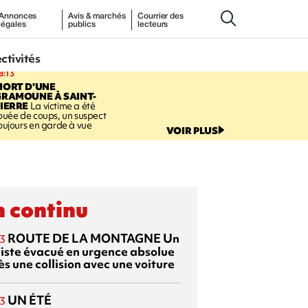
Annonces
Avis & marchés
Courrier des
légales
publics
lecteurs
ectivités
8:13
MORT D'UNE
GRAMOUNE À SAINT-
IERRE
La victime a été
ouée de coups, un suspect
oujours en garde à vue
VOIR PLUS
 continu
ROUTE DE LA MONTAGNE
Un
3
liste évacué en urgence absolue
s une collision avec une voiture
UN ÉTÉ
3