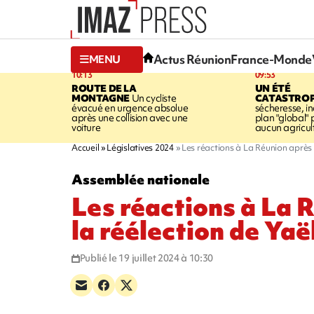
Actus Réunion
France-Monde
MENU
10:13
09:53
ROUTE DE LA
UN ÉTÉ
MONTAGNE
Un cycliste
CATASTRO
évacué en urgence absolue
sécheresse, in
après une collision avec une
plan "global" 
voiture
aucun agricult
Accueil
Législatives 2024
Les réactions à La Réunion après 
Assemblée nationale
Les réactions à La 
la réélection de Yaë
Publié le 19 juillet 2024 à 10:30