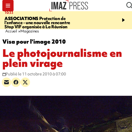
10:33
15:03
ASSOCIATIONS
Protection de
CANADA
Vaste feu de 
l’enfance - une nouvelle rencontre
l'ouest du pays, 20.000 
Stop VIF organisée à La Réunion
l'état d'urgence déclaré
Accueil
Magazines
Visa pour l'image 2010
Le photojournalisme en
plein virage
Publié le 11 octobre 2010 à 07:00