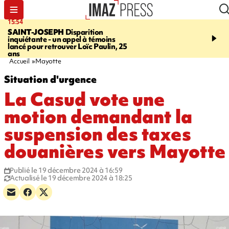
15:54
17:52
SAINT-JOSEPH
Disparition
SAINT-DENIS
Le Barac
inquiétante - un appel à témoins
dimanche pour l'arrivée
lancé pour retrouver Loïc Paulin, 25
cycliste
ans
Accueil
Mayotte
Situation d'urgence
La Casud vote une
motion demandant la
suspension des taxes
douanières vers Mayotte
Publié le 19 décembre 2024 à 16:59
Actualisé le 19 décembre 2024 à 18:25