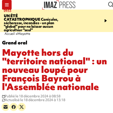
09:53
12:03
UN ÉTÉ
LE PORT
Top départ de
CATASTROPHIQUE
Canicules,
commerciales - 160 co
sécheresse, incendies - un plan
pour 10 jours de bonnes 
"global" pour ne laisser aucun
agriculteur "seul"
Accueil
Mayotte
Grand oral
Mayotte hors du
"territoire national" : un
nouveau loupé pour
François Bayrou à
l'Assemblée nationale
Publié le 18 décembre 2024 à 08:58
Actualisé le 18 décembre 2024 à 13:18