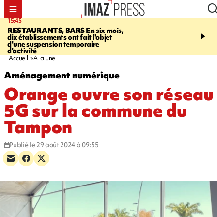
15:45
17:17
RESTAURANTS, BARS
En six mois,
"LE DERNIER REFUG
dix établissements ont fait l'objet
Angeles, un homme vit 
d'une suspension temporaire
panneau publicitaire po
d'activité
promouvoir un film Netf
Accueil
A la une
Aménagement numérique
Orange ouvre son réseau
5G sur la commune du
Tampon
Publié le 29 août 2024 à 09:55