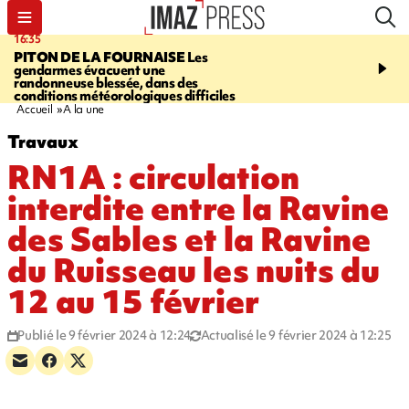
16:35
06:58
PITON DE LA FOURNAISE
Les
À LA UNE CE MATIN
M
gendarmes évacuent une
la Corniche, Cascade bl
randonneuse blessée, dans des
touristes de retour en G
conditions météorologiques difficiles
insolite, marins indonés
Accueil
A la une
Travaux
RN1A : circulation
interdite entre la Ravine
des Sables et la Ravine
du Ruisseau les nuits du
12 au 15 février
Publié le 9 février 2024 à 12:24
Actualisé le 9 février 2024 à 12:25