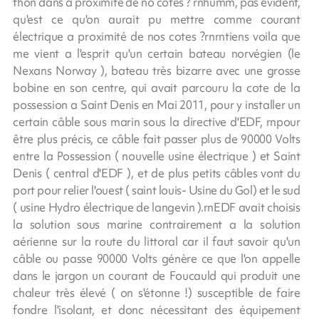
thon dans a proximité de no cotes ? rnhumm, pas évident,
qu'est ce qu'on aurait pu mettre comme courant
électrique a proximité de nos cotes ?rnrntiens voila que
me vient a l'esprit qu'un certain bateau norvégien (le
Nexans Norway ), bateau très bizarre avec une grosse
bobine en son centre, qui avait parcouru la cote de la
possession a Saint Denis en Mai 2011, pour y installer un
certain câble sous marin sous la directive d'EDF, rnpour
être plus précis, ce câble fait passer plus de 90000 Volts
entre la Possession ( nouvelle usine électrique ) et Saint
Denis ( central d'EDF ), et de plus petits câbles vont du
port pour relier l'ouest ( saint louis- Usine du Gol) et le sud
( usine Hydro électrique de langevin ).rnEDF avait choisis
la solution sous marine contrairement a la solution
aérienne sur la route du littoral car il faut savoir qu'un
câble ou passe 90000 Volts génère ce que l'on appelle
dans le jargon un courant de Foucauld qui produit une
chaleur très élevé ( on s'étonne !) susceptible de faire
fondre l'isolant, et donc nécessitant des équipement