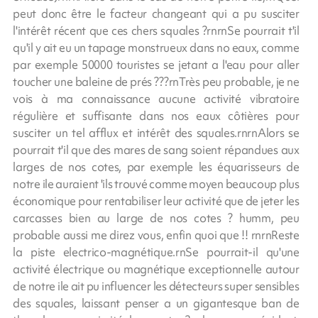
peut donc être le facteur changeant qui a pu susciter
l'intérêt récent que ces chers squales ?rnrnSe pourrait t'il
qu'il y ait eu un tapage monstrueux dans no eaux, comme
par exemple 50000 touristes se jetant a l'eau pour aller
toucher une baleine de prés ???rnTrès peu probable, je ne
vois à ma connaissance aucune activité vibratoire
régulière et suffisante dans nos eaux côtières pour
susciter un tel afflux et intérêt des squales.rnrnAlors se
pourrait t'il que des mares de sang soient répandues aux
larges de nos cotes, par exemple les équarisseurs de
notre ile auraient 'ils trouvé comme moyen beaucoup plus
économique pour rentabiliser leur activité que de jeter les
carcasses bien au large de nos cotes ? humm, peu
probable aussi me direz vous, enfin quoi que !! rnrnReste
la piste electrico-magnétique.rnSe pourrait-il qu'une
activité électrique ou magnétique exceptionnelle autour
de notre ile ait pu influencer les détecteurs super sensibles
des squales, laissant penser a un gigantesque ban de