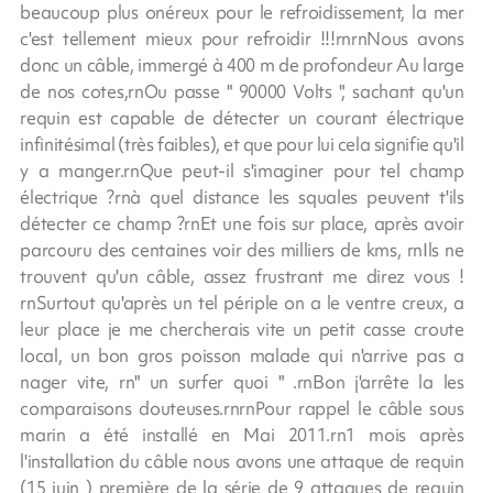
beaucoup plus onéreux pour le refroidissement, la mer
c'est tellement mieux pour refroidir !!!rnrnNous avons
donc un câble, immergé à 400 m de profondeur Au large
de nos cotes,rnOu passe " 90000 Volts ", sachant qu'un
requin est capable de détecter un courant électrique
infinitésimal (très faibles), et que pour lui cela signifie qu'il
y a manger.rnQue peut-il s'imaginer pour tel champ
électrique ?rnà quel distance les squales peuvent t'ils
détecter ce champ ?rnEt une fois sur place, après avoir
parcouru des centaines voir des milliers de kms, rnIls ne
trouvent qu'un câble, assez frustrant me direz vous !
rnSurtout qu'après un tel périple on a le ventre creux, a
leur place je me chercherais vite un petit casse croute
local, un bon gros poisson malade qui n'arrive pas a
nager vite, rn" un surfer quoi " .rnBon j'arrête la les
comparaisons douteuses.rnrnPour rappel le câble sous
marin a été installé en Mai 2011.rn1 mois après
l'installation du câble nous avons une attaque de requin
(15 juin ) première de la série de 9 attaques de requin