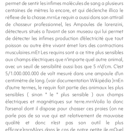
permet de sentir les infimes molécules de sang a plusieurs
centaines de mètres la encore, et qui déclenche illico le
réflexe de la chasse.rnrnLe requin a aussi dans son attirail
de chasseur professionnel, les Ampoules de lorenzini,
détecteurs situés a l'avant de son museau qui lui permet
de détecter les infimes production d'électricité que tout
poisson ou autre être vivant émet lors des contractions
musculaires.rnEt Les requins sont a ce titre plus sensibles
aux champs électriques que n'importe quel autre animal,
avec un seuil de sensibilité aussi bas que 5 nV/cm. C'est
5/1.000.000.000 de volt mesuré dans une ampoule d'un
centimètre de long. (voir documentation Wikipédia )rnEn
d'autre termes, le requin fait partie des animaux les plus
sensibles ( sinon " le " plus sensible ) aux champs
électriques et magnétiques sur terre.rnrnVoila la donc
l'arsenal dont il dispose pour chasser ces proies (on ne
parle pas de sa vue qui est relativement de mauvaise
qualité et donc n'est pas son outil le plus
efficace)rnrnAlors dans le cas de notre petite ile,rnQuel