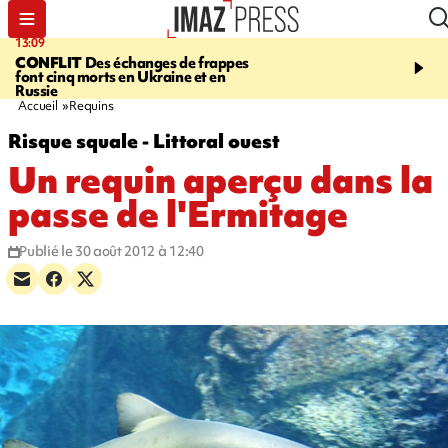
13:09
17:14
CONFLIT
Des échanges de frappes
ESCALADE
Quatre méd
font cinq morts en Ukraine et en
européennes pour les je
Russie
grimpeurs réunionnais 
Accueil
Requins
Risque squale - Littoral ouest
Un requin aperçu dans la
passe de l'Ermitage
Publié le 30 août 2012 à 12:40