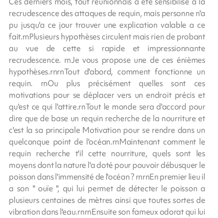
Ces derniers mois, tout réunionnais a été sensibilisé a la
recrudescence des attaques de requin, mais personne n'a
pu jusqu'a ce jour trouver une explication valable a ce
fait.rnPlusieurs hypothèses circulent mais rien de probant
au vue de cette si rapide et impressionnante
recrudescence. rnJe vous propose une de ces énièmes
hypothèses.rnrnTout d'abord, comment fonctionne un
requin. rnOu plus précisément quelles sont ces
motivations pour se déplacer vers un endroit précis et
qu'est ce qui l'attire.rnTout le monde sera d'accord pour
dire que de base un requin recherche de la nourriture et
c'est la sa principale Motivation pour se rendre dans un
quelconque point de l'océan.rnMaintenant comment le
requin recherche t'il cette nourriture, quels sont les
moyens dont la nature l'a doté pour pouvoir débusquer le
poisson dans l'immensité de l'océan ? rnrnEn premier lieu il
a son " ouïe ", qui lui permet de détecter le poisson a
plusieurs centaines de mètres ainsi que toutes sortes de
vibration dans l'eau.rnrnEnsuite son fameux odorat qui lui