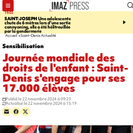
19:05
20:44
SAINT-JOSEPH
Une adolescente
À RETENIR CE SOIR
G
chute de 6 mètres lors d'une sortie
rouée de coups, cycliste,
cannyoning, elle a été hélitreuillée
personne disparue et c
par la gendarmerie
para-natation
Accueil
Saint-Denis Actualité
Sensibilisation
Journée mondiale des
droits de l'enfant : Saint-
Denis s'engage pour ses
17.000 élèves
Publié le 22 novembre 2024 à 09:23
Actualisé le 22 novembre 2024 à 15:19