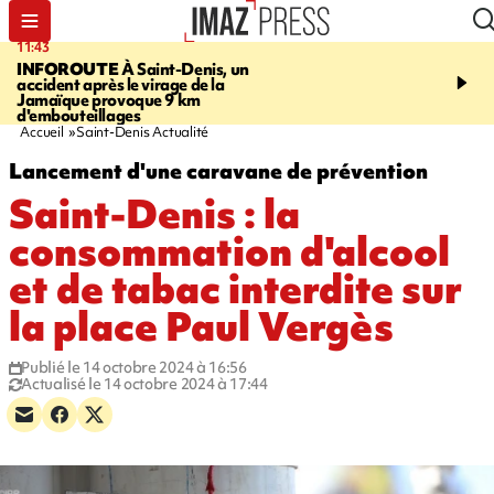
11:43
16:35
INFOROUTE
À Saint-Denis, un
PITON DE LA FOURN
accident après le virage de la
gendarmes évacuent un
Jamaïque provoque 9 km
randonneuse blessée, d
d'embouteillages
conditions météorologiqu
Accueil
Saint-Denis Actualité
Lancement d'une caravane de prévention
Saint-Denis : la
consommation d'alcool
et de tabac interdite sur
la place Paul Vergès
Publié le 14 octobre 2024 à 16:56
Actualisé le 14 octobre 2024 à 17:44