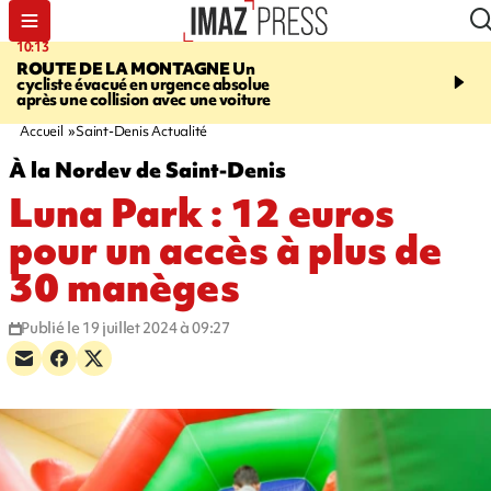
10:13
12:23
ROUTE DE LA MONTAGNE
Un
PRUDENCE
Les jouets
cycliste évacué en urgence absolue
peuvent éclater et brûler
après une collision avec une voiture
Accueil
Saint-Denis Actualité
À la Nordev de Saint-Denis
Luna Park : 12 euros
pour un accès à plus de
30 manèges
Publié le 19 juillet 2024 à 09:27