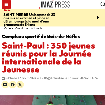
16:32
21:08
SAINT-PIERRE
Un homme de 23
MONDE
Arabie saoudit
ans mis en examen et placé en
et Turquie scellent un p
détention après la mort d'une
défense en pleine guerr
gramoune de 84 ans
Orient
Accueil
Saint-Paul Actualité
Complexe sportif de Bois-de-Nèfles
Saint-Paul : 350 jeunes
réunis pour la Journée
internationale de la
Jeunesse
Publié le 13 août 2024 à 12:06
Actualisé le 13 août 2024 à 14:26