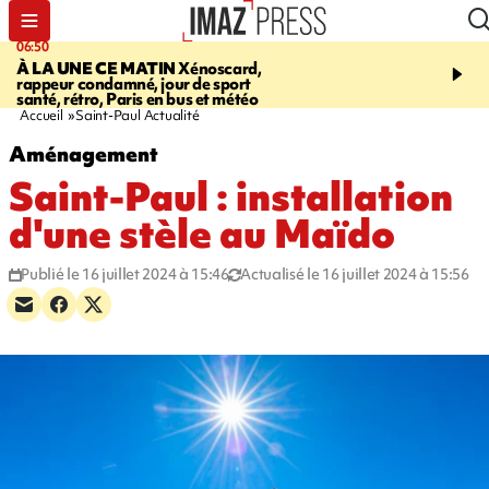
06:50
08:53
À LA UNE CE MATIN
Xénoscard,
SAINT-PAUL
Jour de S
rappeur condamné, jour de sport
2026 - bouger, s’informe
santé, rétro, Paris en bus et météo
soin de sa santé
Accueil
Saint-Paul Actualité
Aménagement
Saint-Paul : installation
d'une stèle au Maïdo
Publié le 16 juillet 2024 à 15:46
Actualisé le 16 juillet 2024 à 15:56