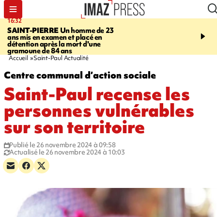
16:32
21:08
SAINT-PIERRE
Un homme de 23
MONDE
Arabie saoudit
ans mis en examen et placé en
et Turquie scellent un p
détention après la mort d'une
défense en pleine guerr
gramoune de 84 ans
Orient
Accueil
Saint-Paul Actualité
Centre communal d’action sociale
Saint-Paul recense les
personnes vulnérables
sur son territoire
Publié le 26 novembre 2024 à 09:58
Actualisé le 26 novembre 2024 à 10:03