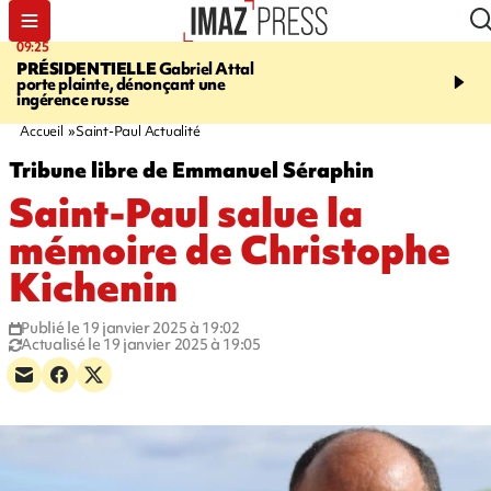
09:25
11:43
PRÉSIDENTIELLE
Gabriel Attal
INFOROUTE
À Saint-D
porte plainte, dénonçant une
accident après le virage 
ingérence russe
Jamaïque provoque 9 
d'embouteillages
Accueil
Saint-Paul Actualité
Tribune libre de Emmanuel Séraphin
Saint-Paul salue la
mémoire de Christophe
Kichenin
Publié le 19 janvier 2025 à 19:02
Actualisé le 19 janvier 2025 à 19:05