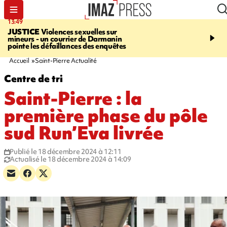
13:49
11:43
JUSTICE
Violences sexuelles sur
INFOROUTE
À Saint-D
mineurs - un courrier de Darmanin
accident après le virage 
pointe les défaillances des enquêtes
Jamaïque provoque 9 
d'embouteillages
Accueil
Saint-Pierre Actualité
Centre de tri
Saint-Pierre : la
première phase du pôle
sud Run’Eva livrée
Publié le 18 décembre 2024 à 12:11
Actualisé le 18 décembre 2024 à 14:09