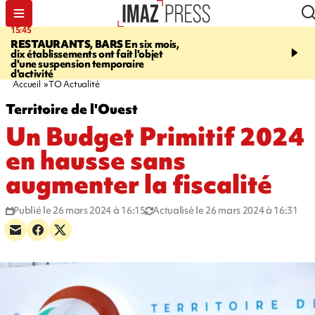
15:45
17:17
RESTAURANTS, BARS
En six mois,
"LE DERNIER REFUG
dix établissements ont fait l'objet
Angeles, un homme vit 
d'une suspension temporaire
panneau publicitaire po
d'activité
promouvoir un film Netf
Accueil
TO Actualité
Territoire de l'Ouest
Un Budget Primitif 2024
en hausse sans
augmenter la fiscalité
Publié le 26 mars 2024 à 16:15
Actualisé le 26 mars 2024 à 16:31