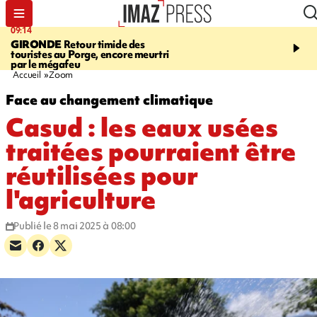
09:14
13:09
GIRONDE
Retour timide des
CONFLIT
Des échanges
touristes au Porge, encore meurtri
font cinq morts en Ukrai
par le mégafeu
Russie
Accueil
Zoom
Face au changement climatique
Casud : les eaux usées
traitées pourraient être
réutilisées pour
l'agriculture
Publié le 8 mai 2025 à 08:00