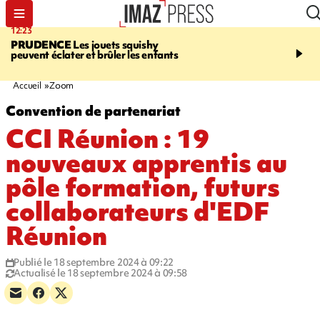
12:23
12:03
PRUDENCE
Les jouets squishy
LE PORT
Top départ de
peuvent éclater et brûler les enfants
commerciales - 160 co
pour 10 jours de bonnes 
Accueil
Zoom
Convention de partenariat
CCI Réunion : 19
nouveaux apprentis au
pôle formation, futurs
collaborateurs d'EDF
Réunion
Publié le 18 septembre 2024 à 09:22
Actualisé le 18 septembre 2024 à 09:58