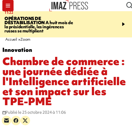
11:22
10:13
OPÉRATIONS DE
ROUTE DE LA MONT
DÉSTABILISATION
A huit mois de
cycliste évacué en urge
la présidentielle, les ingérences
après une collision avec
russes se multiplient
Accueil
Zoom
Innovation
Chambre de commerce :
une journée dédiée à
l'Intelligence artificielle
et son impact sur les
TPE-PME
Publié le 25 octobre 2024 à 11:06