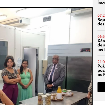
ima
07:2
Squ
des
06:5
Xén
de s
mét
21:0
Pak
pac
au 