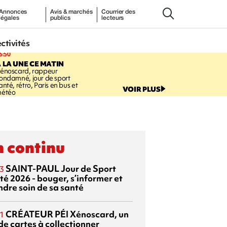
Annonces
Avis & marchés
Courrier des
légales
publics
lecteurs
ectivités
6:50
 LA UNE CE MATIN
énoscard, rappeur
ondamné, jour de sport
anté, rétro, Paris en bus et
VOIR PLUS
étéo
 continu
SAINT-PAUL
Jour de Sport
3
té 2026 - bouger, s’informer et
ndre soin de sa santé
CRÉATEUR PÉI
Xénoscard, un
1
de cartes à collectionner