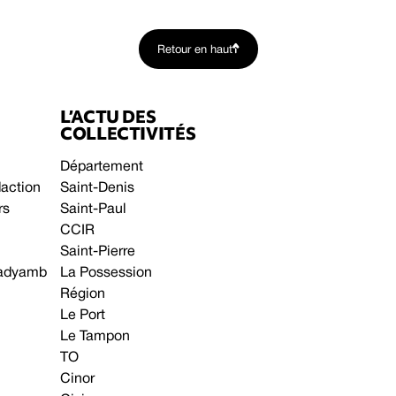
Retour en haut
L’ACTU DES
COLLECTIVITÉS
Département
daction
Saint-Denis
rs
Saint-Paul
CCIR
Saint-Pierre
 gadyamb
La Possession
Région
Le Port
Le Tampon
TO
Cinor