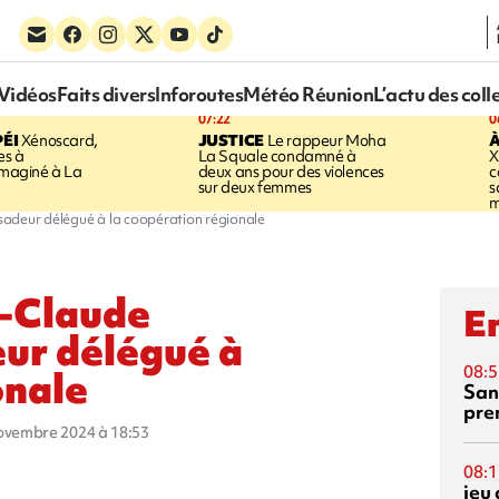
Vidéos
Faits divers
Inforoutes
Météo Réunion
L’actu des coll
07:22
0
ÉI
Xénoscard,
JUSTICE
Le rappeur Moha
À
es à
La Squale condamné à
X
 imaginé à La
deux ans pour des violences
c
sur deux femmes
s
m
sadeur délégué à la coopération régionale
n-Claude
En
ur délégué à
08:5
onale
San
pre
novembre 2024 à 18:53
08:1
jeu 