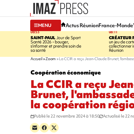
Actus Réunion
France-Monde
MENU
08:53
08:11
SAINT-PAUL
Jour de Sport
CRÉATEUR P
Santé 2026 - bouger,
un jeu de cart
s’informer et prendre soin de
collectionner
sa santé
Réunion
Accueil
Zoom
La CCIR a reçu Jean-Claude Brunet, l'ambas
Coopération économique
La CCIR a reçu Jea
Brunet, l'ambassade
la coopération régi
Publié le 22 novembre 2024 à 18:50
Actualisé le 22 