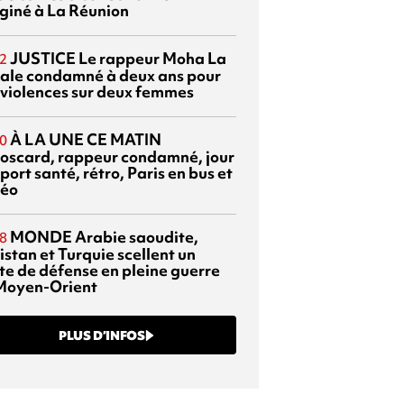
giné à La Réunion
JUSTICE
Le rappeur Moha La
2
ale condamné à deux ans pour
 violences sur deux femmes
À LA UNE CE MATIN
0
oscard, rappeur condamné, jour
port santé, rétro, Paris en bus et
éo
MONDE
Arabie saoudite,
8
istan et Turquie scellent un
te de défense en pleine guerre
Moyen-Orient
PLUS D’INFOS