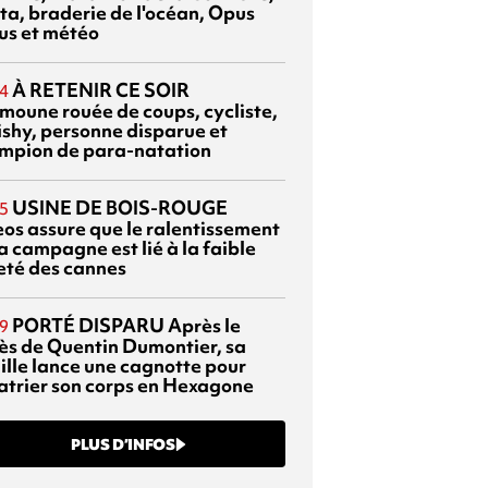
ta, braderie de l'océan, Opus
us et météo
À RETENIR CE SOIR
4
moune rouée de coups, cycliste,
ishy, personne disparue et
mpion de para-natation
USINE DE BOIS-ROUGE
5
eos assure que le ralentissement
a campagne est lié à la faible
eté des cannes
PORTÉ DISPARU
Après le
9
ès de Quentin Dumontier, sa
ille lance une cagnotte pour
atrier son corps en Hexagone
PLUS D’INFOS