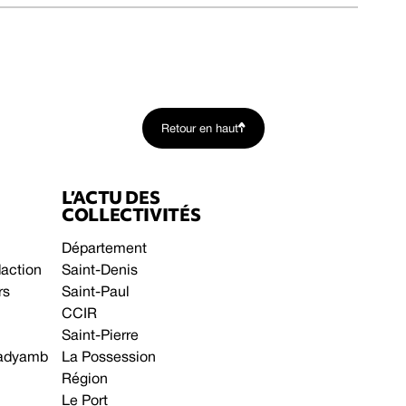
Retour en haut
L’ACTU DES
COLLECTIVITÉS
Département
daction
Saint-Denis
rs
Saint-Paul
CCIR
Saint-Pierre
 gadyamb
La Possession
Région
Le Port