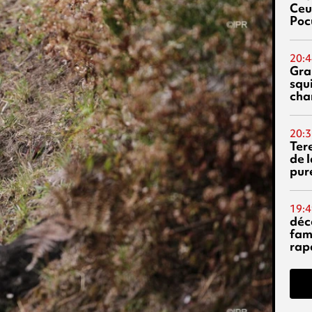
Ceu
Poc
20:4
Gra
squ
cha
20:3
Ter
de l
pur
19:4
déc
fam
rap