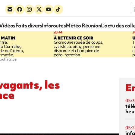
Vidéos
Faits divers
Inforoutes
Météo Réunion
L’actu des coll
20:44
2
E MATIN
À RETENIR CE SOIR
U
tile,
Gramoune rouée de coups,
T
a Corniche,
cycliste, squishy, personne
r
ie de l'océan,
disparue et champion de
c
t météo
para-natation
p
souffrance
vagants, les
En
nce
05:3
tél
heu
05:2
inf