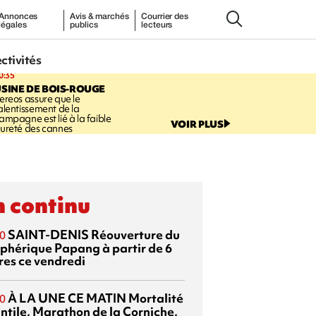
Annonces
Avis & marchés
Courrier des
légales
publics
lecteurs
ectivités
0:35
SINE DE BOIS-ROUGE
ereos assure que le
alentissement de la
ampagne est lié à la faible
VOIR PLUS
ureté des cannes
 continu
SAINT-DENIS
Réouverture du
0
éphérique Papang à partir de 6
res ce vendredi
À LA UNE CE MATIN
Mortalité
0
antile, Marathon de la Corniche,