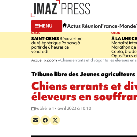
Actus Réunion
France-Monde
MENU
05:30
05:20
SAINT-DENIS
Réouverture
À LA UNE C
du téléphérique Papang à
Mortalité infan
partir de 6 heures ce
Marathon de l
vendredi
Ceuta, brader
Opus Pocus e
Accueil
Zoom
Chiens errants et divagants, les éleveurs en 
Tribune libre des Jeunes agriculteurs
Chiens errants et di
éleveurs en souffra
Publié le 17 avril 2023 à 10:10