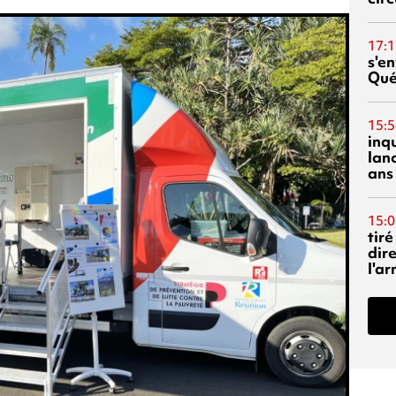
17:1
s'en
Qué
15:5
inq
lanc
ans
15:0
tiré
dir
l'a