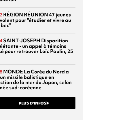
RÉGION RÉUNION
47 jeunes
2
volent pour "étudier et vivre au
bec"
SAINT-JOSEPH
Disparition
4
uiétante - un appel à témoins
é pour retrouver Loïc Paulin, 25
MONDE
La Corée du Nord a
8
 un missile balistique en
ection de la mer du Japon, selon
rmée sud-coréenne
PLUS D’INFOS