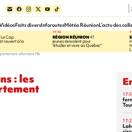
Vidéos
Faits divers
Inforoutes
Météo Réunion
L’actu des coll
17:12
1
Le Cap
RÉGION RÉUNION
47
S
t rouvert à la
jeunes s'envolent pour
i
"étudier et vivre au Québec"
t
L
artement sillonnent l'île
ns : les
En
rtement
17:5
fer
Tour
17:2
Lah
circ