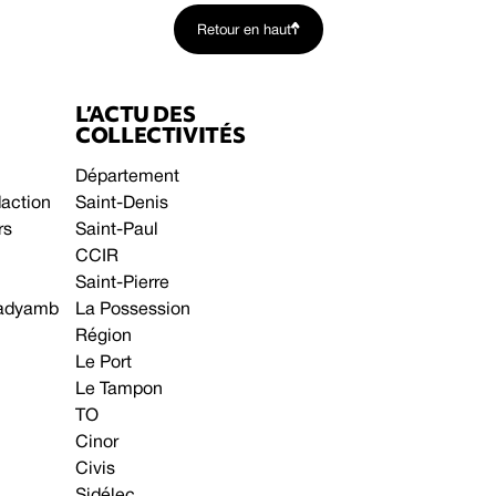
Retour en haut
L’ACTU DES
COLLECTIVITÉS
Département
daction
Saint-Denis
rs
Saint-Paul
CCIR
Saint-Pierre
 gadyamb
La Possession
Région
Le Port
Le Tampon
TO
Cinor
Civis