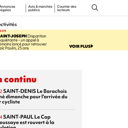
Annonces
Avis & marchés
Courrier des
légales
publics
lecteurs
ectivités
5:54
AINT-JOSEPH
Disparition
nquiétante - un appel à
émoins lancé pour retrouver
VOIR PLUS
oïc Paulin, 25 ans
 continu
SAINT-DENIS
Le Barachois
2
mé dimanche pour l'arrivée du
 cycliste
SAINT-PAUL
Le Cap
4
oussaye est rouvert à la
ulation