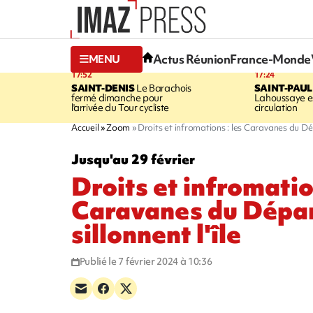
Actus Réunion
France-Monde
MENU
17:52
17:24
SAINT-DENIS
Le Barachois
SAINT-PAUL
fermé dimanche pour
Lahoussaye es
l'arrivée du Tour cycliste
circulation
Accueil
Zoom
Droits et infromations : les Caravanes du Dép
Jusqu'au 29 février
Droits et infromatio
Caravanes du Dépa
sillonnent l'île
Publié le 7 février 2024 à 10:36