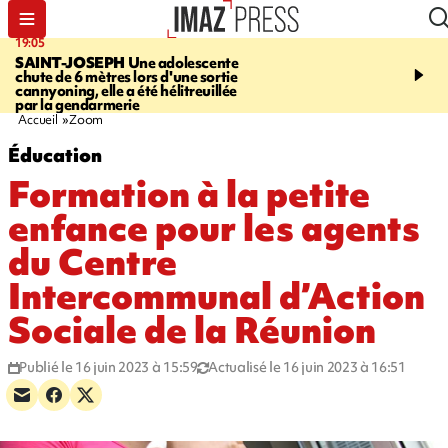
19:05
20:44
SAINT-JOSEPH
Une adolescente
À RETENIR CE SOIR
G
chute de 6 mètres lors d'une sortie
rouée de coups, cycliste,
cannyoning, elle a été hélitreuillée
personne disparue et c
par la gendarmerie
para-natation
Accueil
Zoom
Éducation
Formation à la petite
enfance pour les agents
du Centre
Intercommunal d’Action
Sociale de la Réunion
Publié le 16 juin 2023 à 15:59
Actualisé le 16 juin 2023 à 16:51