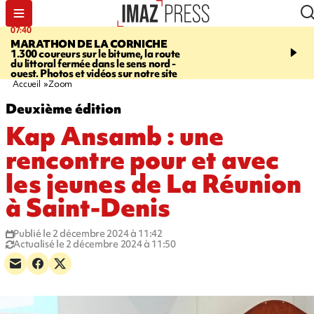
07:40
10:33
MARATHON DE LA CORNICHE
ASSOCIATIONS
Protec
1.300 coureurs sur le bitume, la route
l’enfance - une nouvelle
du littoral fermée dans le sens nord -
Stop VIF organisée à La
ouest. Photos et vidéos sur notre site
Accueil
Zoom
Deuxième édition
Kap Ansamb : une
rencontre pour et avec
les jeunes de La Réunion
à Saint-Denis
Publié le 2 décembre 2024 à 11:42
Actualisé le 2 décembre 2024 à 11:50