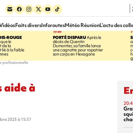
Vidéos
Faits divers
Inforoutes
Météo Réunion
L’actu des coll
19:49
1
OIS-ROUGE
PORTÉ DISPARU
Après le
S
 que le
décès de Quentin
a
t de la
Dumontier, sa famille lance
m
ié à la faible
une cagnotte pour rapatrier
c
annes
son corps en Hexagone
h
g
e professionnelle
 aide à
En
20:4
Gra
squ
cha
obre 2023 à 15:37