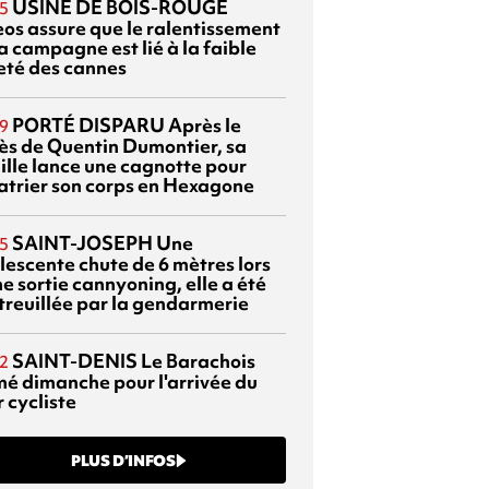
USINE DE BOIS-ROUGE
5
eos assure que le ralentissement
a campagne est lié à la faible
eté des cannes
PORTÉ DISPARU
Après le
9
ès de Quentin Dumontier, sa
ille lance une cagnotte pour
atrier son corps en Hexagone
SAINT-JOSEPH
Une
5
lescente chute de 6 mètres lors
e sortie cannyoning, elle a été
itreuillée par la gendarmerie
SAINT-DENIS
Le Barachois
2
mé dimanche pour l'arrivée du
 cycliste
PLUS D’INFOS