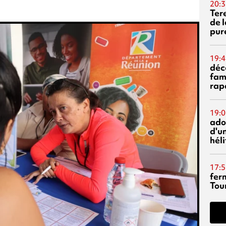
20:3
Ter
de l
pur
19:4
déc
fam
rap
19:0
ado
d'un
hél
17:5
fer
Tour