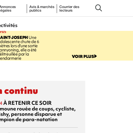
Annonces
Avis & marchés
Courrier des
légales
publics
lecteurs
ectivités
9:05
AINT-JOSEPH
Une
dolescente chute de 6
ètres lors d'une sortie
annyoning, elle a été
élitreuillée par la
VOIR PLUS
endarmerie
 continu
À RETENIR CE SOIR
4
moune rouée de coups, cycliste,
ishy, personne disparue et
mpion de para-natation