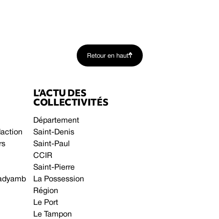
Retour en haut
L’ACTU DES
COLLECTIVITÉS
Département
daction
Saint-Denis
rs
Saint-Paul
CCIR
Saint-Pierre
 gadyamb
La Possession
Région
Le Port
Le Tampon