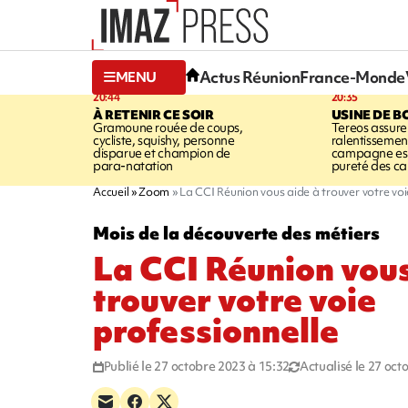
Actus Réunion
France-Monde
MENU
20:44
20:35
À RETENIR CE SOIR
USINE DE B
Gramoune rouée de coups,
Tereos assure
cycliste, squishy, personne
ralentissemen
disparue et champion de
campagne est l
para-natation
pureté des c
Accueil
Zoom
La CCI Réunion vous aide à trouver votre voi
Mois de la découverte des métiers
La CCI Réunion vous
trouver votre voie
professionnelle
Publié le 27 octobre 2023 à 15:32
Actualisé le 27 oct