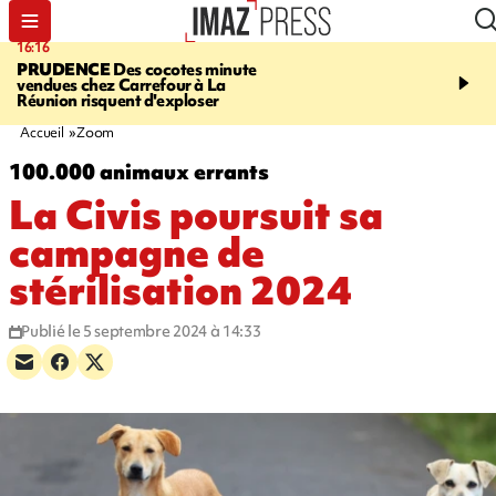
16:16
20:06
PRUDENCE
Des cocotes minute
À RETENIR CE SOIR
Vo
vendues chez Carrefour à La
l'Asie, mort d'une gram
Réunion risquent d'exploser
cocottes minute, Guan D
footballeurs
Accueil
Zoom
100.000 animaux errants
La Civis poursuit sa
campagne de
stérilisation 2024
Publié le 5 septembre 2024 à 14:33