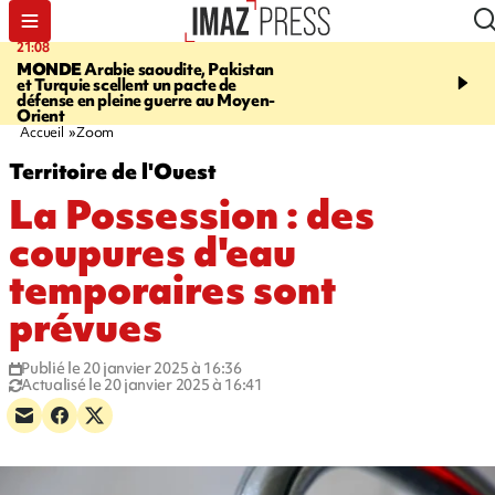
21:08
08:11
MONDE
Arabie saoudite, Pakistan
CRÉATEUR PÉI
Xénosc
et Turquie scellent un pacte de
de cartes à collectionne
défense en pleine guerre au Moyen-
La Réunion
Orient
Accueil
Zoom
Territoire de l'Ouest
La Possession : des
coupures d'eau
temporaires sont
prévues
Publié le 20 janvier 2025 à 16:36
Actualisé le 20 janvier 2025 à 16:41