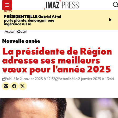
09:25
11:43
PRÉSIDENTIELLE
Gabriel Attal
INFOROUTE
À Saint-D
porte plainte, dénonçant une
accident après le virage 
ingérence russe
Jamaïque provoque 9 
d'embouteillages
Accueil
Zoom
Nouvelle année
La présidente de Région
adresse ses meilleurs
vœux pour l'année 2025
Publié le 2 janvier 2025 à 12:33
Actualisé le 2 janvier 2025 à 13:44