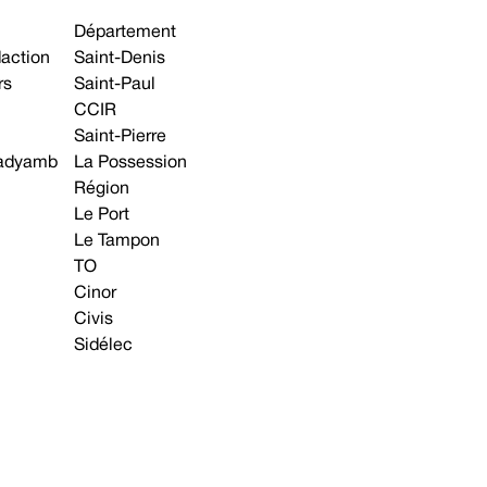
Département
daction
Saint-Denis
rs
Saint-Paul
CCIR
Saint-Pierre
 gadyamb
La Possession
Région
Le Port
Le Tampon
TO
Cinor
Civis
Sidélec
Annonces légales
Avis & Marchés publics