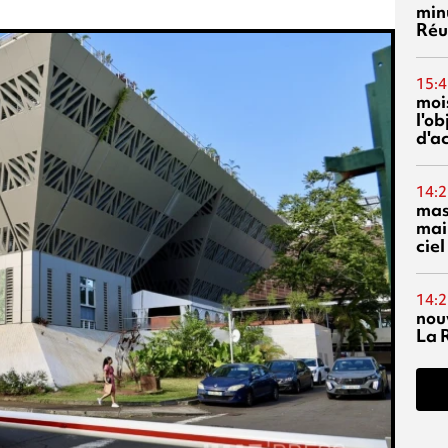
min
Réu
15:4
mois
l'o
d'ac
14:2
mas
mai
ciel
14:2
nou
La 