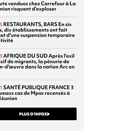
ute vendues chez Carrefour à La
nion risquent d'exploser
RESTAURANTS, BARS
En six
5
, dix établissements ont fait
bjet d'une suspension temporaire
tivité
AFRIQUE DU SUD
Après l'exil
3
sif de migrants, la pénurie de
n-d'œuvre dans la nation Arc en
SANTÉ PUBLIQUE FRANCE
3
1
veaux cas de Mpox recensés à
Réunion
PLUS D’INFOS