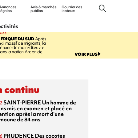
Annonces
Avis & marchés
Courrier des
légales
publics
lecteurs
ectivités
4:23
FRIQUE DU SUD
Après
'exil massif de migrants, la
énurie de main-d'œuvre
ans la nation Arc en ciel
VOIR PLUS
 continu
SAINT-PIERRE
Un homme de
2
ans mis en examen et placé en
ention après la mort d'une
moune de 84 ans
PRUDENCE
Des cocotes
6