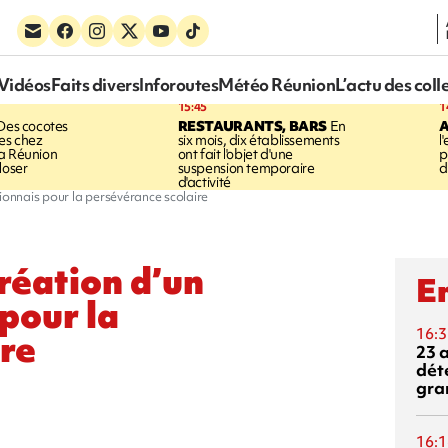
Vidéos
Faits divers
Inforoutes
Météo Réunion
L’actu des coll
15:45
1
es cocotes
RESTAURANTS, BARS
En
A
es chez
six mois, dix établissements
l
a Réunion
ont fait l'objet d'une
p
loser
suspension temporaire
d
d'activité
nionnais pour la persévérance scolaire
création d’un
En
pour la
16:3
re
23 
dét
gra
16:1