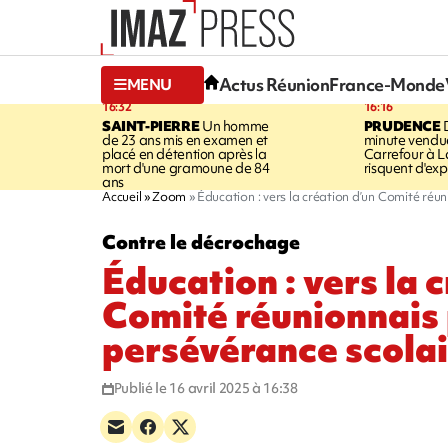
Actus Réunion
France-Monde
MENU
16:32
16:16
SAINT-PIERRE
Un homme
PRUDENCE
D
de 23 ans mis en examen et
minute vendu
placé en détention après la
Carrefour à L
mort d'une gramoune de 84
risquent d'exp
ans
Accueil
Zoom
Éducation : vers la création d’un Comité réu
Contre le décrochage
Éducation : vers la 
Comité réunionnais 
persévérance scolai
Publié le 16 avril 2025 à 16:38