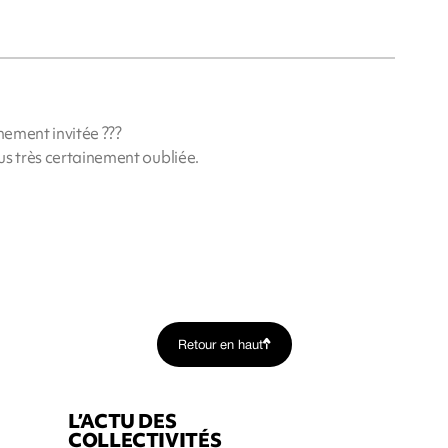
nement invitée ???
lus très certainement oubliée.
Retour en haut
L’ACTU DES
COLLECTIVITÉS