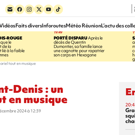
Vidéos
Faits divers
Inforoutes
Météo Réunion
L’actu des coll
19:49
1
OIS-ROUGE
PORTÉ DISPARU
Après le
S
 que le
décès de Quentin
a
t de la
Dumontier, sa famille lance
m
ié à la faible
une cagnotte pour rapatrier
c
annes
son corps en Hexagone
h
g
oriel tout en musique
t-Denis : un
En
ut en musique
20:4
Gra
décembre 2024 à 12:39
squ
cha