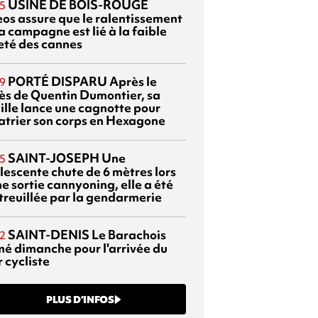
USINE DE BOIS-ROUGE
5
eos assure que le ralentissement
a campagne est lié à la faible
eté des cannes
PORTÉ DISPARU
Après le
9
ès de Quentin Dumontier, sa
ille lance une cagnotte pour
atrier son corps en Hexagone
SAINT-JOSEPH
Une
5
lescente chute de 6 mètres lors
e sortie cannyoning, elle a été
itreuillée par la gendarmerie
SAINT-DENIS
Le Barachois
2
mé dimanche pour l'arrivée du
 cycliste
PLUS D’INFOS