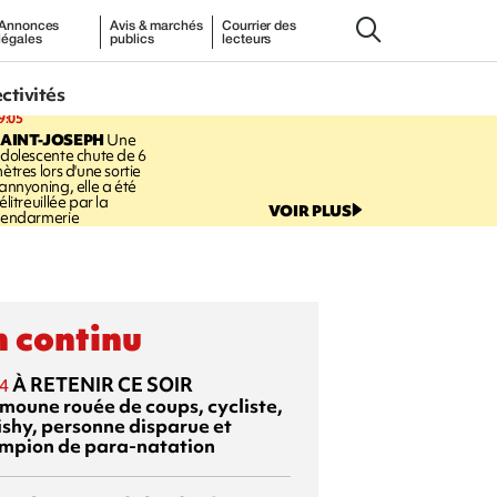
Annonces
Avis & marchés
Courrier des
légales
publics
lecteurs
ectivités
9:05
AINT-JOSEPH
Une
dolescente chute de 6
ètres lors d'une sortie
annyoning, elle a été
élitreuillée par la
VOIR PLUS
endarmerie
 continu
À RETENIR CE SOIR
4
moune rouée de coups, cycliste,
ishy, personne disparue et
mpion de para-natation