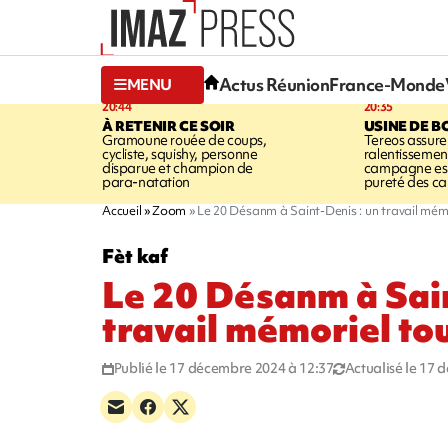
Actus Réunion
France-Monde
MENU
20:44
20:35
À RETENIR CE SOIR
USINE DE B
Gramoune rouée de coups,
Tereos assure
cycliste, squishy, personne
ralentissemen
disparue et champion de
campagne est l
para-natation
pureté des c
Accueil
Zoom
Le 20 Désanm à Saint-Denis : un travail mém
Fèt kaf
Le 20 Désanm à Sain
travail mémoriel to
Publié le 17 décembre 2024 à 12:37
Actualisé le 17 