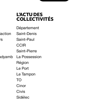
L’ACTU DES
COLLECTIVITÉS
Département
daction
Saint-Denis
rs
Saint-Paul
CCIR
Saint-Pierre
 gadyamb
La Possession
Région
Le Port
Le Tampon
TO
Cinor
Civis
Sidélec