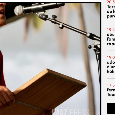
20:3
Ter
de l
pur
19:4
déc
fam
rap
19:0
ado
d'un
hél
17:5
fer
Tour